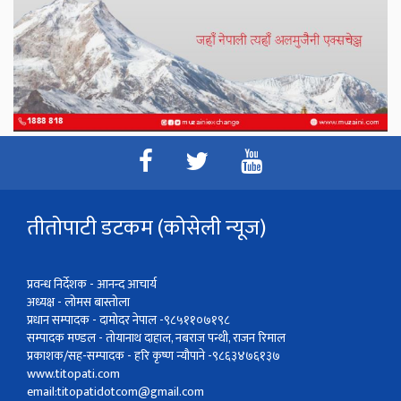
तीतोपाटी डटकम (कोसेली न्यूज)
प्रवन्ध निर्देशक - आनन्द आचार्य
अध्यक्ष - लोमस बास्तोला
प्रधान सम्पादक - दामोदर नेपाल -९८५११०७१९८
सम्पादक मण्डल - तोयानाथ दाहाल, नबराज पन्थी, राजन रिमाल
प्रकाशक/सह-सम्पादक - हरि कृष्ण न्यौपाने -९८६३४७६१३७
www.titopati.com
email:
titopatidotcom@gmail.com