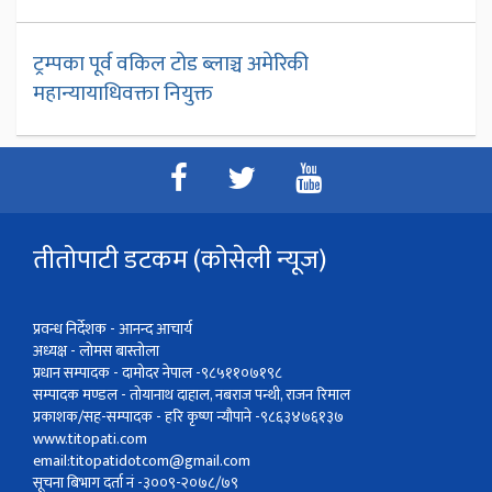
ट्रम्पका पूर्व वकिल टोड ब्लाञ्च अमेरिकी
महान्यायाधिवक्ता नियुक्त
तीतोपाटी डटकम (कोसेली न्यूज)
प्रवन्ध निर्देशक - आनन्द आचार्य
अध्यक्ष - लोमस बास्तोला
प्रधान सम्पादक - दामोदर नेपाल -९८५११०७१९८
सम्पादक मण्डल - तोयानाथ दाहाल, नबराज पन्थी, राजन रिमाल
प्रकाशक/सह-सम्पादक - हरि कृष्ण न्यौपाने -९८६३४७६१३७
www.titopati.com
email:
titopatidotcom@gmail.com
सूचना बिभाग दर्ता नं -३००९-२०७८/७९