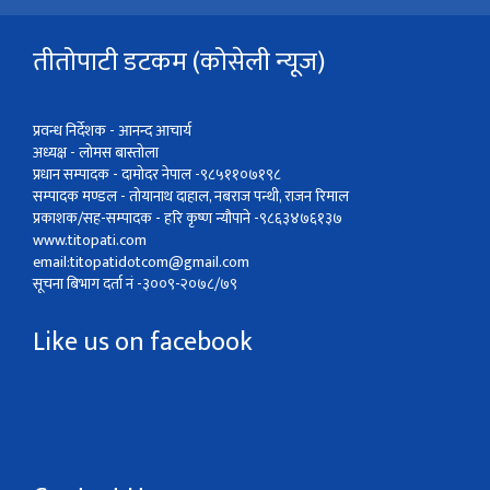
तीतोपाटी डटकम (कोसेली न्यूज)
प्रवन्ध निर्देशक - आनन्द आचार्य
अध्यक्ष - लोमस बास्तोला
प्रधान सम्पादक - दामोदर नेपाल -९८५११०७१९८
सम्पादक मण्डल - तोयानाथ दाहाल, नबराज पन्थी, राजन रिमाल
प्रकाशक/सह-सम्पादक - हरि कृष्ण न्यौपाने -९८६३४७६१३७
www.titopati.com
email:
titopatidotcom@gmail.com
सूचना बिभाग दर्ता नं -३००९-२०७८/७९
Like us on facebook