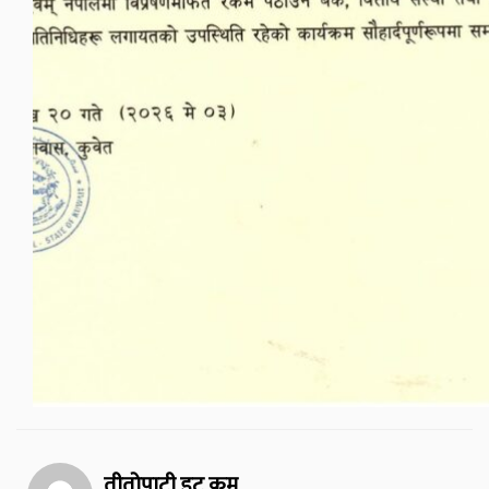
तीतोपाटी डट कम