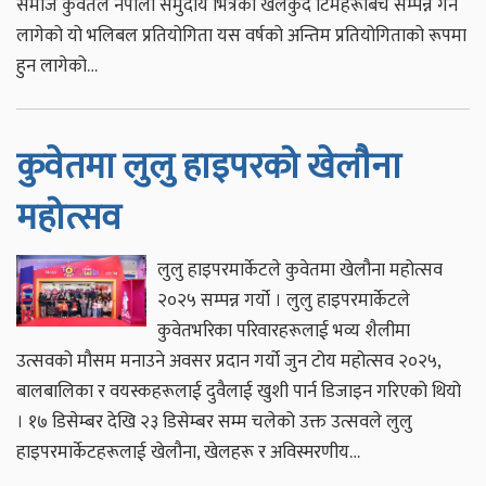
समाज कुवेतले नेपाली समुदाय भित्रका खेलकुद टिमहरूबिच सम्पन्न गर्न
लागेको यो भलिबल प्रतियोगिता यस वर्षको अन्तिम प्रतियोगिताको रूपमा
हुन लागेको…
कुवेतमा लुलु हाइपरको खेलाैना
महोत्सव
लुलु हाइपरमार्केटले कुवेतमा खेलौना महोत्सव
२०२५ सम्पन्न गर्यो । लुलु हाइपरमार्केटले
कुवेतभरिका परिवारहरूलाई भव्य शैलीमा
उत्सवको मौसम मनाउने अवसर प्रदान गर्यो जुन टोय महोत्सव २०२५,
बालबालिका र वयस्कहरूलाई दुवैलाई खुशी पार्न डिजाइन गरिएको थियो
। १७ डिसेम्बर देखि २३ डिसेम्बर सम्म चलेको उक्त उत्सवले लुलु
हाइपरमार्केटहरूलाई खेलौना, खेलहरू र अविस्मरणीय…