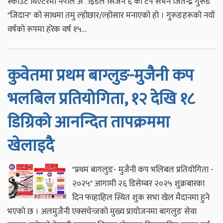
स्काउट थिएटरमा नेपाल अाइडल सिजन ६ का टप सेभेन जितेन्द्र गुरूङ
"जिदान" को साथमा तमु ल्होछार/ल्होसार मनाएको हो । गुरूङहरूको नयाँ
वर्षको रूपमा हरेक वर्ष १५…
कुवेतमा प्रथम बाग्लुङ-मुजैनी कप
भलबिल प्रतियोगिता, १२ देखि १८
डिग्रिको आनन्दित तापक्रममा
खेलाइदै
"प्रथम बागलुङ- मुजैनी कप भलिबल प्रतियोगिता -
२०२५" आगामी २६ डिसेम्बर २०२५ शुक्रबारका
दिन फाहाहिल स्थित शुक सभा खेल मैदानमा हुने
भएको छ । अलमुजैनी एक्सचेन्जको मुख्य प्रायोजनमा बागलुङ सेवा