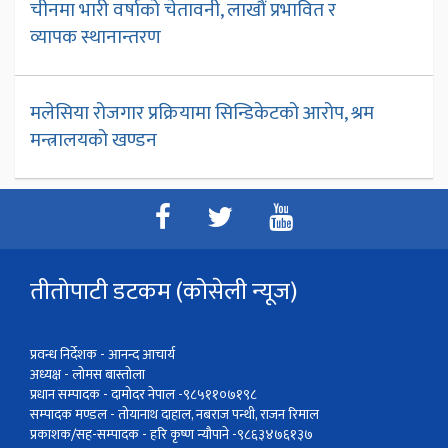
चीनमा भारी वर्षाको चेतावनी, लाखौं प्रभावित र
व्यापक स्थानान्तरण
मलेसिया रोजगार प्रक्रियामा सिन्डिकेटको आरोप, श्रम
मन्त्रालयको खण्डन
तीतोपाटी डटकम (कोसेली न्यूज)
प्रवन्ध निर्देशक - आनन्द आचार्य
अध्यक्ष - लोमस बास्तोला
प्रधान सम्पादक - दामोदर नेपाल -९८५११०७१९८
सम्पादक मण्डल - तोयानाथ दाहाल, नबराज पन्थी, राजन रिमाल
प्रकाशक/सह-सम्पादक - हरि कृष्ण न्यौपाने -९८६३४७६१३७