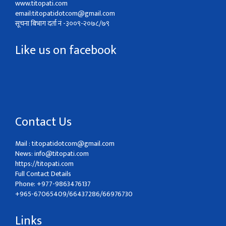
www.titopati.com
email:
titopatidotcom@gmail.com
सूचना बिभाग दर्ता नं -३००९-२०७८/७९
Like us on facebook
Contact Us
Mail :
titopatidotcom@gmail.com
News:
info@titopati.com
https://titopati.com
Full Contact Details
Phone: +977-9863476137
+965-67065409/66437286/66976730
Links