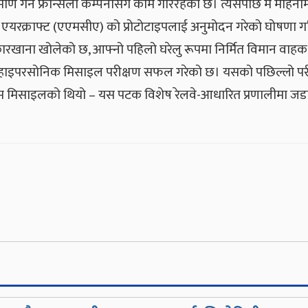
ाण गर्न फ्रान्सेली कम्पनीसँग काम गरिरहेको छ। त्यसपछि मे महिनाम
याट एयरक्राफ्ट (एएमसीए) को प्रोटोटाइपलाई अनुमोदन गरेको घोषणा 
खाना खोलेको छ, आफ्नो पहिलो घरेलु रूपमा निर्मित विमान वाहक
ूरीको हाइपरसोनिक मिसाइल परीक्षण सफल गरेको छ। यसको पछिल्लो पर
इम मिसाइलको थियो – यस पटक विशेष रेलवे-आधारित प्रणालीमा जड