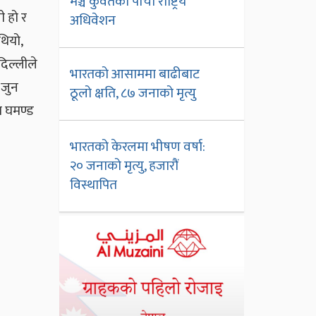
मञ्च कुवेतको पाँचौँ राष्ट्रिय
ी हो र
अधिवेशन
थियो,
दिल्लीले
भारतको आसाममा बाढीबाट
 जुन
ठूलो क्षति, ८७ जनाको मृत्यु
ा घमण्ड
भारतको केरलमा भीषण वर्षा:
२० जनाको मृत्यु, हजारौं
विस्थापित