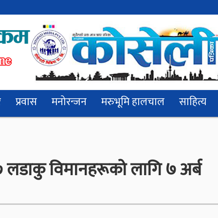
र
प्रवास
मनोरन्जन
मरुभूमि हालचाल
साहित्य
९७ लडाकु विमानहरूको लागि ७ अर्ब