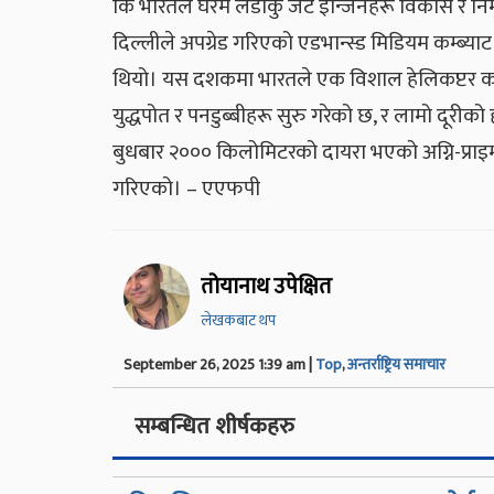
कि भारतले घरमै लडाकु जेट इन्जिनहरू विकास र निर्म
दिल्लीले अपग्रेड गरिएको एडभान्स्ड मिडियम कम्ब्
थियो। यस दशकमा भारतले एक विशाल हेलिकप्टर कार
युद्धपोत र पनडुब्बीहरू सुरु गरेको छ, र लामो द
बुधबार २००० किलोमिटरको दायरा भएको अग्नि-प्रा
गरिएको। – एएफपी
तोयानाथ उपेक्षित
लेखकबाट थप
September 26, 2025 1:39 am |
Top
,
अन्तर्राष्ट्रिय समाचार
सम्बन्धित शीर्षकहरु