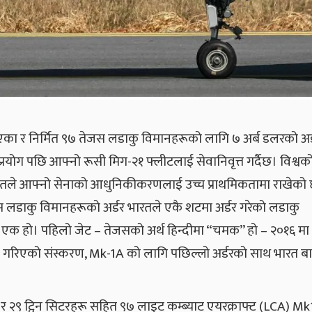
िएका र निर्मित ९७ तेजस लडाकु विमानहरूको लागि ७ अर्ब डलरको अर
्रयोग पछि आफ्नो रूसी मिग-२१ फ्लीटलाई सेवानिवृत्त गर्दैछ। विश्वक
भारतले आफ्नो सेनाको आधुनिकीकरणलाई उच्च प्राथमिकतामा राखेको 
स लडाकु विमानहरूको अर्डर भारतले एकै शटमा अर्डर गरेको लडाकु
े एक हो। पहिलो जेट – तेजसको अर्थ हिन्दीमा “चमक” हो – २०१६ मा
 गरिएको संस्करण, Mk-1A को लागि पछिल्लो अर्डरको साथ भारत बा
ु र २९ ट्विन सिटरहरू सहित ९७ लाइट कम्ब्याट एयरक्राफ्ट (LCA) M