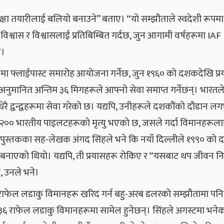
 “रक्षा तयारीलाई बलियो बनाउने” बताए। “यो सम्झौताले स्वदेशी रूपमा
्वास र विश्वासलाई प्रतिबिम्बित गर्दछ, जुन आगामी वर्षहरूमा IAF
े।
ेसमा फ्लाईपास्ट समारोह आयोजना गर्नेछ, जुन १९६० को दशकदेखि प्र
नुमानित अन्तिम ३६ मिगहरूले आफ्नो सेवा समाप्त गर्नेछन्। भारतल
ै द्वन्द्वहरूमा सेवा गरेको छ। यद्यपि, उनीहरूले दशकौंको दौडान ल
ग २०० भारतीय पाइलटहरूको मृत्यु भएको छ, जसले गर्दा विमानहरूल
स्तकका सह-लेखक अंगद सिंहले भने कि नयाँ दिल्लीले १९९० को
बनाएको थियो। यद्यपि, ती प्रयासहरू रोकिए र “यसबाट थप जीवन नि
न, उनले भने।
 राफेल लडाकु विमानहरू खरिद गर्न बहु-अरब डलरको सम्झौतामा पनि
रेका ३६ राफेल लडाकु विमानहरूमा सामेल हुनेछन्। सिंहले अगस्टमा भने