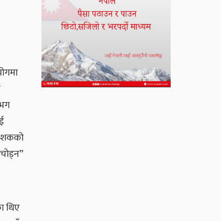
योगमा
े
गभग
ाई
 दशकको
चोड्न”
का थिए