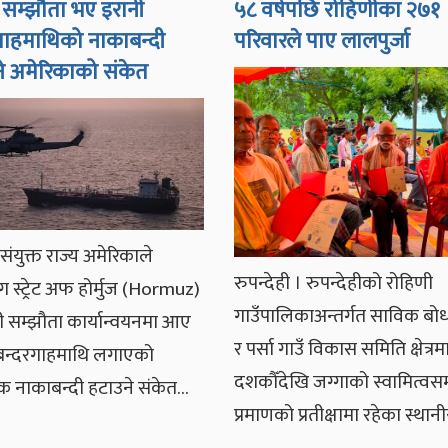
ज सम्झौता भए इरानी
५८ वर्षपछि रोहिणीका २७१
गाहमाथिको नाकाबन्दी
परिवारले पाए लालपुर्जा
े अमेरिकाको संकेत
संयुक्त राज्य अमेरिकाले
रुपन्देही । रुपन्देहीको रोहिणी
ग स्ट्रेट अफ होर्मुज (Hormuz)
गाउँपालिकाअन्तर्गत साविक बो
धी सम्झौता कार्यान्वयनमा आए
र पर्सा गाउँ विकास समिति क्षेत्रम
 बन्दरगाहमाथि लगाएको
दशकौँदेखि जग्गाको स्वामित्वसम्
क नाकाबन्दी हटाउने संकेत…
प्रमाणको प्रतीक्षामा रहेका स्था