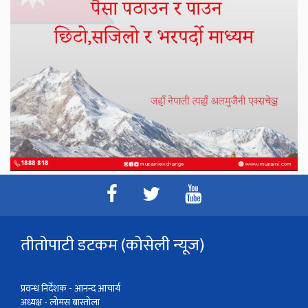
तीतोपाटी डटकम (कोसेली न्यूज)
प्रवन्ध निर्देशक - आनन्द आचार्य
अध्यक्ष - लोमस बास्तोला