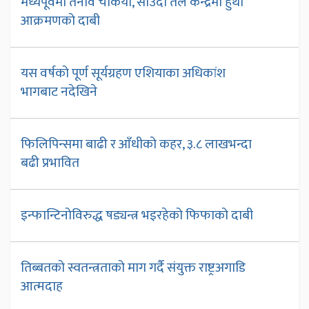
मध्यपूर्वमा तनाव चर्कियो, साउदी तेल केन्द्रमा हुथी
आक्रमणको दाबी
यस वर्षको पूर्ण सूर्यग्रहण एशियाका अधिकांश
भागबाट नदेखिने
फिलिपिन्समा बाढी र आँधीको कहर, ३.८ लाखभन्दा
बढी प्रभावित
इन्फान्टिनोविरुद्ध षड्यन्त्र भइरहेको फिफाको दाबी
तिब्बतको स्वतन्त्रताको माग गर्दै संयुक्त राष्ट्रअगाडि
आत्मदाह