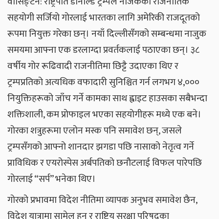
वासिङ्टन: राष्ट्रपति डोनाल्ड ट्रम्पले नजिकको राजनीतिक
सहयोगी सर्जियो गोरलाई भारतका लागि अमेरिकी राजदूतको
रूपमा नियुक्त गरेका छन्। नयाँ दिल्लीसँगको सम्बन्धमा नाजुक
समयमा आफ्ना एक डरलाग्दा प्रवर्तकलाई पठाएका छन्। ३८
वर्षीय गोर रूढिवादी राजनीतिमा छिट्टै उदाएका थिए र
ट्रम्पप्रतिको अत्यधिक वफादारी सुनिश्चित गर्न लगभग ४,०००
नियुक्तिहरूको जाँच गर्ने कामका साथ ह्वाइट हाउसका सबैभन्दा
शक्तिशाली, कम प्रोफाइल भएका सहयोगीहरू मध्ये एक बने।
गोरका शत्रुहरूमा एलोन मस्क पनि समावेश छन्, जसले
ट्रम्पसँगको आफ्नो शानदार झगडा पछि नासाको नेतृत्व गर्ने
प्राविधिक र एयरोस्पेस अर्बपतिको छनौटलाई विफल पारेपछि
गोरलाई “सर्प” भनेका थिए।
गोरको प्रभावमा विदेश नीतिमा व्यापक अनुभव समावेश छैन,
विदेश यात्रामा सामेल हुनु र राष्ट्रिय सुरक्षा परिषद्का