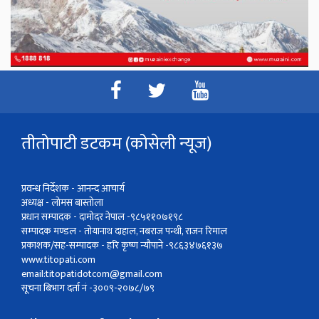
तीतोपाटी डटकम (कोसेली न्यूज)
प्रवन्ध निर्देशक - आनन्द आचार्य
अध्यक्ष - लोमस बास्तोला
प्रधान सम्पादक - दामोदर नेपाल -९८५११०७१९८
सम्पादक मण्डल - तोयानाथ दाहाल, नबराज पन्थी, राजन रिमाल
प्रकाशक/सह-सम्पादक - हरि कृष्ण न्यौपाने -९८६३४७६१३७
www.titopati.com
email:
titopatidotcom@gmail.com
सूचना बिभाग दर्ता नं -३००९-२०७८/७९