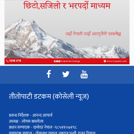
तीतोपाटी डटकम (कोसेली न्यूज)
प्रवन्ध निर्देशक - आनन्द आचार्य
अध्यक्ष - लोमस बास्तोला
प्रधान सम्पादक - दामोदर नेपाल -९८५११०७१९८
सम्पादक मण्डल - तोयानाथ दाहाल, नबराज पन्थी, राजन रिमाल