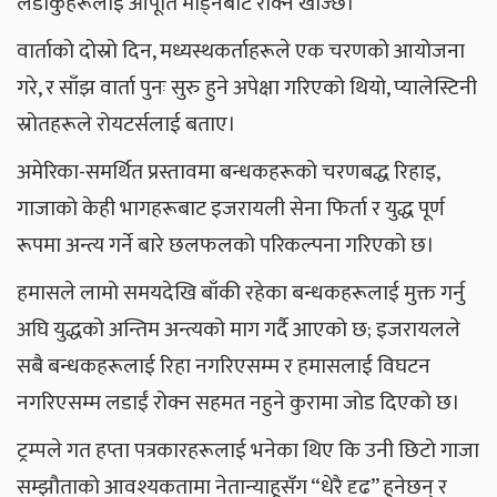
लडाकुहरूलाई आपूर्ति मोड्नबाट रोक्न खोज्छ।
वार्ताको दोस्रो दिन, मध्यस्थकर्ताहरूले एक चरणको आयोजना
गरे, र साँझ वार्ता पुनः सुरु हुने अपेक्षा गरिएको थियो, प्यालेस्टिनी
स्रोतहरूले रोयटर्सलाई बताए।
अमेरिका-समर्थित प्रस्तावमा बन्धकहरूको चरणबद्ध रिहाइ,
गाजाको केही भागहरूबाट इजरायली सेना फिर्ता र युद्ध पूर्ण
रूपमा अन्त्य गर्ने बारे छलफलको परिकल्पना गरिएको छ।
हमासले लामो समयदेखि बाँकी रहेका बन्धकहरूलाई मुक्त गर्नु
अघि युद्धको अन्तिम अन्त्यको माग गर्दै आएको छ; इजरायलले
सबै बन्धकहरूलाई रिहा नगरिएसम्म र हमासलाई विघटन
नगरिएसम्म लडाईं रोक्न सहमत नहुने कुरामा जोड दिएको छ।
ट्रम्पले गत हप्ता पत्रकारहरूलाई भनेका थिए कि उनी छिटो गाजा
सम्झौताको आवश्यकतामा नेतान्याहूसँग “धेरै दृढ” हुनेछन् र