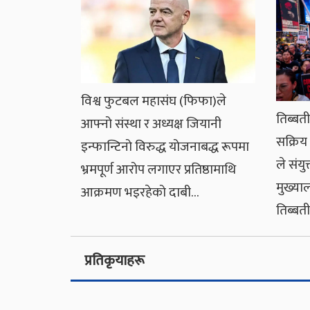
विश्व फुटबल महासंघ (फिफा)ले
तिब्बत
आफ्नो संस्था र अध्यक्ष जियानी
सक्रिय
इन्फान्टिनो विरुद्ध योजनाबद्ध रूपमा
ले संयुक
भ्रमपूर्ण आरोप लगाएर प्रतिष्ठामाथि
मुख्या
आक्रमण भइरहेको दाबी…
तिब्बत
प्रतिकृयाहरू