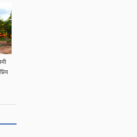
समी
्रिय