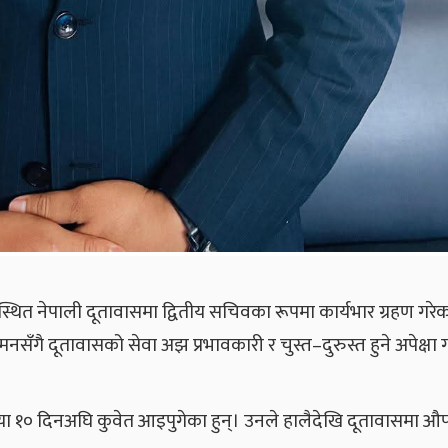
तस्थित नेपाली दूतावासमा द्वितीय सचिवका रूपमा कार्यभार ग्रहण गरे
ँगै दूतावासको सेवा अझ प्रभावकारी र चुस्त–दुरुस्त हुने अपेक्षा
बानिया १० दिनअघि कुवेत आइपुगेका हुन्। उनले हालैदेखि दूतावासमा 