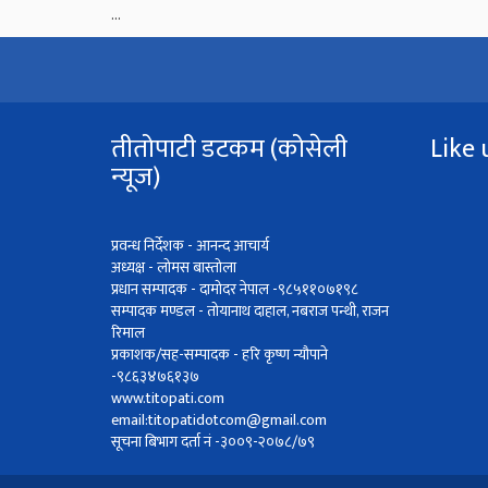
...
तीतोपाटी डटकम (कोसेली
Like 
न्यूज)
प्रवन्ध निर्देशक - आनन्द आचार्य
अध्यक्ष - लोमस बास्तोला
प्रधान सम्पादक - दामोदर नेपाल -९८५११०७१९८
सम्पादक मण्डल - तोयानाथ दाहाल, नबराज पन्थी, राजन
रिमाल
प्रकाशक/सह-सम्पादक - हरि कृष्ण न्यौपाने
-९८६३४७६१३७
www.titopati.com
email:
titopatidotcom@gmail.com
सूचना बिभाग दर्ता नं -३००९-२०७८/७९