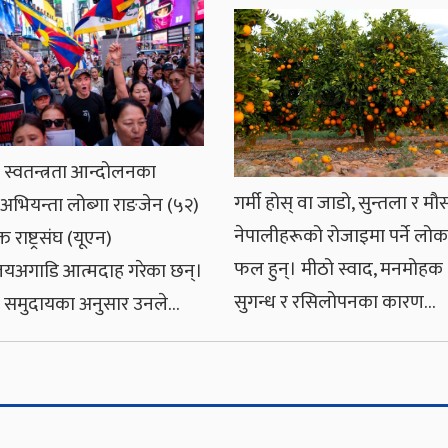
ी स्वतन्त्रता आन्दोलनका
गर्मी होस् वा जाडो, सुन्तला र मौ
 अभियन्ता लोब्गा राङजेन (५२)
नेपालीहरूको रोजाइमा पर्ने लोकप
्त राष्ट्रसंघ (यूएन)
फल हुन्। मीठो स्वाद, मनमोहक
लयअगाडि आत्मदाह गरेका छन्।
सुगन्ध र रसिलोपनका कारण…
ी समुदायका अनुसार उनले…