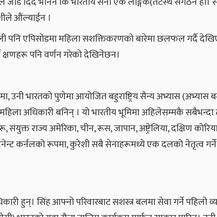
े जोड दिँदै भनिन कि भारतीय सेना एक लैङ्गिक(तटस्थ संगठन हो। स
शीले औंल्याईन ।
स्थली पनि एपिसोडमा महिला सशक्तिकरणको बारेमा छलफल गर्दै देख
ण क्षणहरू पनि वर्णन गरेको देखिनेछन।
६ मा, उनी भारतको पुणेमा आयोजित बहुराष्ट्रिय सैन्य अभ्यास (अभ्यास 
महिला अधिकारी बनिन् । यो भारतीय भूमिमा अहिलेसम्मकै सबैभन्दा 
ंयुक्त राज्य अमेरिका, चीन, रूस, जापान, अष्ट्रेलिया, दक्षिण कोरिय
नेन्ट कर्नलको रूपमा, कुरेशी सबै सेनाहरूमध्ये एक दलको नेतृत्व गर्
ारी हुन्। सिंह आफ्नो परिवारबाट सशस्त्र बलमा सेवा गर्ने पहिलो व्य