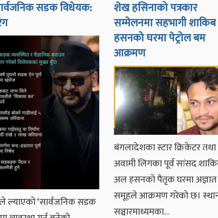
सार्वजनिक सडक विधेयक:
शेख हसिनाको पत्रकार
रंग
सम्मेलनमा सहभागी शाकि
हसनको घरमा पेट्रोल बम
आक्रमण
बंगलादेशका स्टार क्रिकेटर तथा
अवामी लिगका पूर्व सांसद शाक
अल हसनको पैतृक घरमा अज्ञात
समूहले आक्रमण गरेको छ। स्था
ले ल्याएको ‘सार्वजनिक सडक
सञ्चारमाध्यमका…