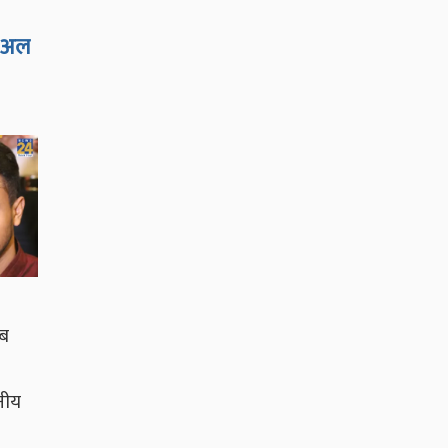
ब अल
िब
नीय