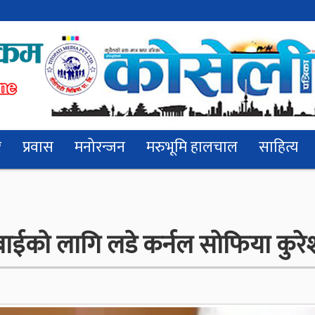
र
प्रवास
मनोरन्जन
मरुभूमि हालचाल
साहित्य
्मी बाईको लागि लडे कर्नल सोफिया कुरे