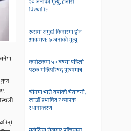
२० जनाको मृत्यु, हजारौं
विस्थापित
रूसमा समुद्री किनारमा ड्रोन
आक्रमण: ७ जनाको मृत्यु
 बनेगा
कर्नाटकमा ५० बर्षमा पहिलो
पटक मन्त्रिपरिषद् पुरुषमात्र
 कुरा
िए,
चीनमा भारी वर्षाको चेतावनी,
लाखौं प्रभावित र व्यापक
ेओस्थली
स्थानान्तरण
 थपिन्।
मलेसिया रोजगार प्रक्रियामा