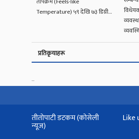
सम्बन्ध
तापक्रम (Feels-like
विधेयक
Temperature) ५९ देखि ७३ डिग्री…
व्यवस्
व्यवस्थ
प्रतिकृयाहरू
...
तीतोपाटी डटकम (कोसेली
Like 
न्यूज)