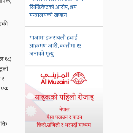
ैनिक,
सिन्डिकेटको आरोप, श्रम
मन्त्रालयको खण्डन
िएकी
गाजामा इजरायली हवाई
आक्रमण जारी, कम्तीमा १३
जनाको मृत्यु
बल १८)
ठूलो
ा र
ने एक
क्ति