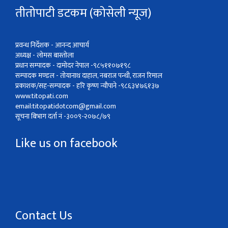
तीतोपाटी डटकम (कोसेली न्यूज)
प्रवन्ध निर्देशक - आनन्द आचार्य
अध्यक्ष - लोमस बास्तोला
प्रधान सम्पादक - दामोदर नेपाल -९८५११०७१९८
सम्पादक मण्डल - तोयानाथ दाहाल, नबराज पन्थी, राजन रिमाल
प्रकाशक/सह-सम्पादक - हरि कृष्ण न्यौपाने -९८६३४७६१३७
www.titopati.com
email:
titopatidotcom@gmail.com
सूचना बिभाग दर्ता नं -३००९-२०७८/७९
Like us on facebook
Contact Us