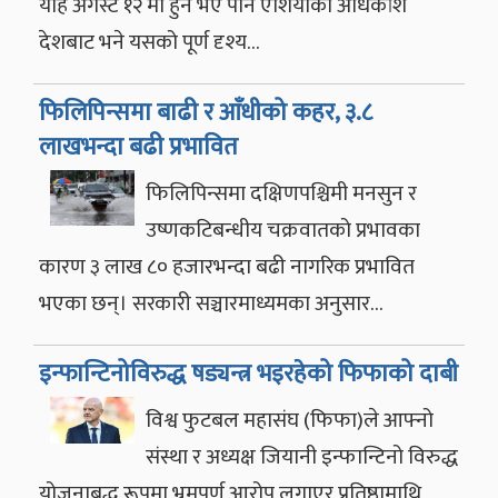
यहि अगस्ट १२ मा हुने भए पनि एशियाका अधिकांश
देशबाट भने यसको पूर्ण दृश्य…
फिलिपिन्समा बाढी र आँधीको कहर, ३.८
लाखभन्दा बढी प्रभावित
फिलिपिन्समा दक्षिणपश्चिमी मनसुन र
उष्णकटिबन्धीय चक्रवातको प्रभावका
कारण ३ लाख ८० हजारभन्दा बढी नागरिक प्रभावित
भएका छन्। सरकारी सञ्चारमाध्यमका अनुसार…
इन्फान्टिनोविरुद्ध षड्यन्त्र भइरहेको फिफाको दाबी
विश्व फुटबल महासंघ (फिफा)ले आफ्नो
संस्था र अध्यक्ष जियानी इन्फान्टिनो विरुद्ध
योजनाबद्ध रूपमा भ्रमपूर्ण आरोप लगाएर प्रतिष्ठामाथि