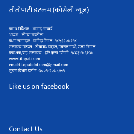
तीतोपाटी डटकम (कोसेली न्यूज)
प्रवन्ध निर्देशक - आनन्द आचार्य
अध्यक्ष - लोमस बास्तोला
प्रधान सम्पादक - दामोदर नेपाल -९८५११०७१९८
सम्पादक मण्डल - तोयानाथ दाहाल, नबराज पन्थी, राजन रिमाल
प्रकाशक/सह-सम्पादक - हरि कृष्ण न्यौपाने -९८६३४७६१३७
www.titopati.com
email:
titopatidotcom@gmail.com
सूचना बिभाग दर्ता नं -३००९-२०७८/७९
Like us on facebook
Contact Us