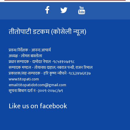
तीतोपाटी डटकम (कोसेली न्यूज)
प्रवन्ध निर्देशक - आनन्द आचार्य
अध्यक्ष - लोमस बास्तोला
प्रधान सम्पादक - दामोदर नेपाल -९८५११०७१९८
सम्पादक मण्डल - तोयानाथ दाहाल, नबराज पन्थी, राजन रिमाल
प्रकाशक/सह-सम्पादक - हरि कृष्ण न्यौपाने -९८६३४७६१३७
www.titopati.com
email:
titopatidotcom@gmail.com
सूचना बिभाग दर्ता नं -३००९-२०७८/७९
Like us on facebook