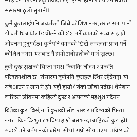
सरह बनी हिँडेमा प्रकृतिवादी भइ हिँडेमा हामीले ल्याउन सक्छौं
संसारमा ठूलो सुनामी।
कुनै कुरालाईपनि जबर्जस्ती जित्ने कोशिश नगर, तर त्यसमा पानी
झैं बगी भित्र भित्र छिचोल्ने कोशिश गर्ने कामको अभ्यास हाम्रो
जीबनमा हुनुपर्दछ। कुनैपनि कामको छिटो सफलता प्राप्त गर्ने
कोशिश नगर। यसबाट नै हाम्रो अबोन्नतीको मार्ग खुल्छ।
कुनै दुःख सुखको चिन्ता नगर। किनकि जीवन र प्रकृति
परिवर्तनशील छ। संसारमा कुनैपनि कुराहरु स्थिर रहँदैनन्। यो
सबै आउने र जाने नै हो। यहाँ हाम्रो धैर्यको खाँचो पर्दछ। धैर्यबान
व्यक्तिले जीवनमा कहिल्यै दुःख र आपतको महशुश गर्दैनन्।
बितेका कुरा बिर्स, नयाँ कुराको सोच राख र भविष्यको चिन्ता
नगर। किनकि भुत र भविष्य हाम्रो बस भन्दा बाहिरको कुरा हो।
सक्छौ भने बर्तमानको बारेमा सोच। राम्रो सोच भएमा भविष्यको