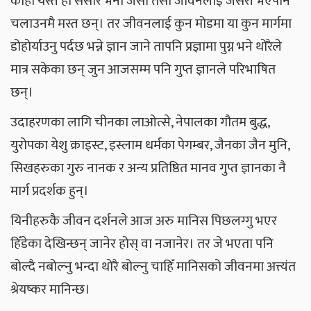
कोही यस्तै हो संसार भनी जसो तसो जीवनलाई जसरी भएपनि
चलाउनमै मस्त छन्। तर जीवनलाई कुन मोडमा या कुन मार्गमा
डोहोर्याउनु पर्दछ भन्ने ज्ञान जाने तापनि प्रज्ञामा पुग्न भने थोरैले
मात्र सकेका छन् जुन आजसम्म पनि गुप्त ज्ञानले परिभाषित
छन्।
उदाहरणका लागि चीनका लाओत्से, नेपालका गौतम बुद्ध,
युरोपका येशु क्राइस्ट, इस्लाम धर्मका पेगम्बर, जैनका जैन मुनि,
सिखहरुका गुरु नानक र अन्य प्रतिष्ठित मानव गुप्त ज्ञानका नै
मार्ग प्रदर्शक हुन्।
यिनीहरुकै जीवन दर्शनले आज अरु मानिस पिछलग्गु भएर
हिँडेका देखिन्छन् जानेर होस् वा नजानेर। तर जे भएता पनि
बोल्दै नबोल्नु भन्दा थोरै बोल्नु चाहिँ मानिसको जीवनमा अत्त्यंत
श्रेयष्कर मानिन्छ।